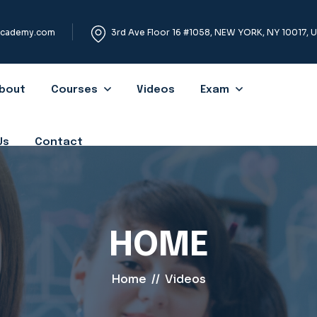
academy.com
3rd Ave Floor 16 #1058, NEW YORK, NY 10017, 
bout
Courses
Videos
Exam
Us
Contact
HOME
Home
//
Videos