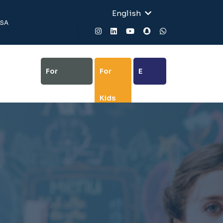
English
USA
For
For
E
Business
Kids
Class