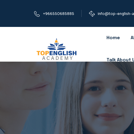
+966550685885
info@top-english-
Home
A
Talk About 