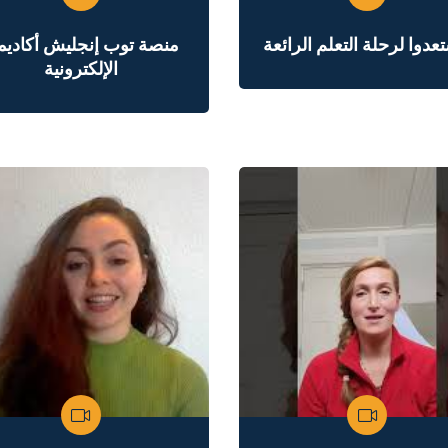
منصة توب إنجليش أكادي
الإلكترونية