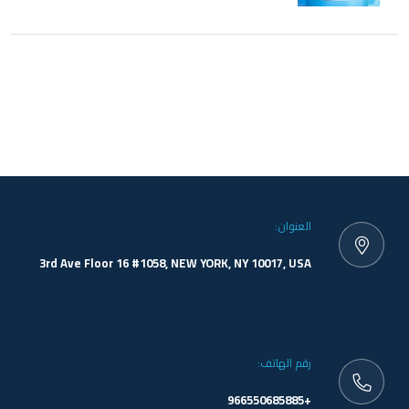
العنوان:
3rd Ave Floor 16 #1058, NEW YORK, NY 10017, USA
رقم الهاتف:
+966550685885