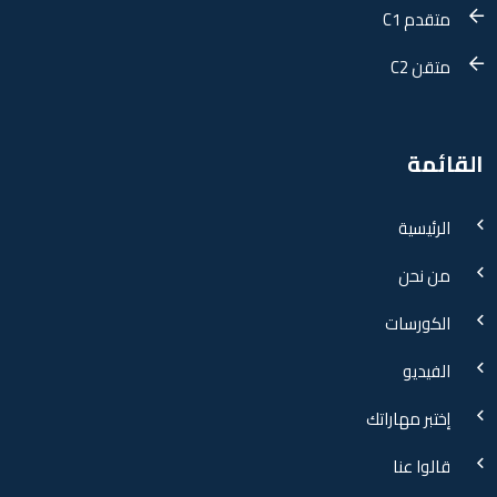
متقدم C1
متقن C2
القائمة
الرئيسية
من نحن
الكورسات
الفيديو
إختبر مهاراتك
قالوا عنا