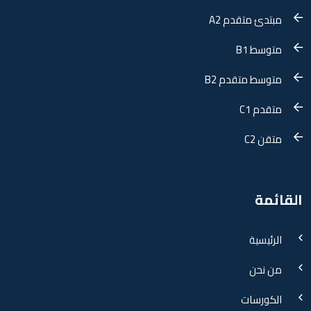
مبتدئ متقدم A2
متوسط B1
متوسط متقدم B2
متقدم C1
متقن C2
القائمة
الرئيسية
من نحن
الكورسات